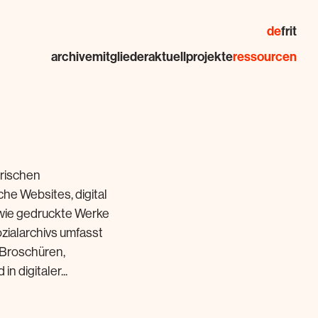
de
fr
it
archive
mitglieder
aktuell
projekte
ressourcen
erischen
he Websites, digital
owie gedruckte Werke
zialarchivs umfasst
(Broschüren,
 digitaler...