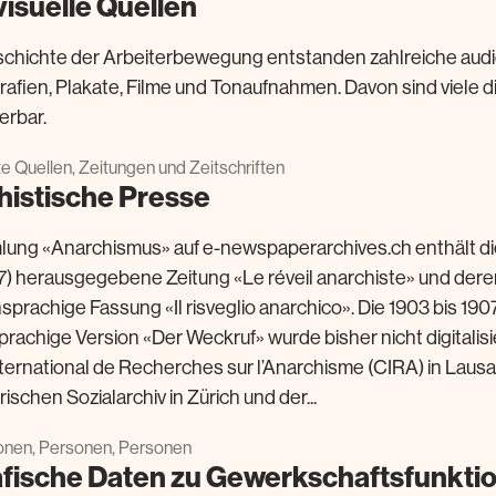
isuelle Quellen
schichte der Arbeiterbewegung entstanden zahlreiche audi
afien, Plakate, Filme und Tonaufnahmen. Davon sind viele dig
erbar.
rte Quellen, Zeitungen und Zeitschriften
histische Presse
ung «Anarchismus» auf e-newspaperarchives.ch enthält die
7) herausgegebene Zeitung «Le réveil anarchiste» und dere
chsprachige Fassung «Il risveglio anarchico». Die 1903 bis 1
achige Version «Der Weckruf» wurde bisher nicht digitalisier
ternational de Recherches sur l’Anarchisme (CIRA) in Laus
schen Sozialarchiv in Zürich und der...
onen, Personen, Personen
afische Daten zu Gewerkschaftsfunktio