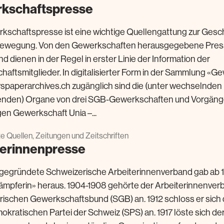
kschaftspresse
kschaftspresse ist eine wichtige Quellengattung zur Gesc
bewegung. Von den Gewerkschaften herausgegebene Pres
d dienen in der Regel in erster Linie der Information der
aftsmitglieder. In digitalisierter Form in der Sammlung 
spaperarchives.ch zugänglich sind die (unter wechselnde
enden) Organe von drei SGB-Gewerkschaften und Vorgäng
gen Gewerkschaft Unia –...
rte Quellen, Zeitungen und Zeitschriften
terinnenpresse
gegründete Schweizerische Arbeiterinnenverband gab ab 19
ämpferin» heraus. 1904-1908 gehörte der Arbeiterinnenve
ischen Gewerkschaftsbund (SGB) an. 1912 schloss er sich 
okratischen Partei der Schweiz (SPS) an. 1917 löste sich de