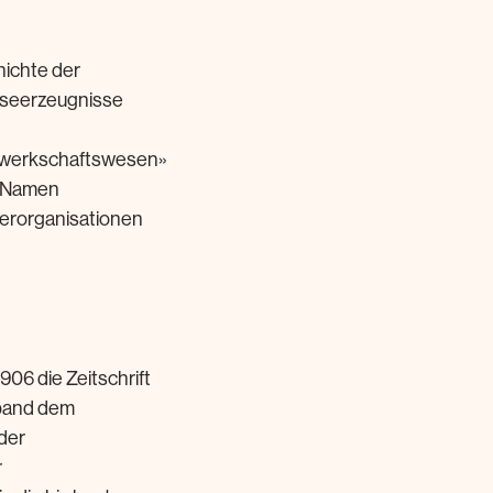
hichte der
seerzeugnisse
«Gewerkschaftswesen»
n Namen
erorganisationen
06 die Zeitschrift
rband dem
der
r