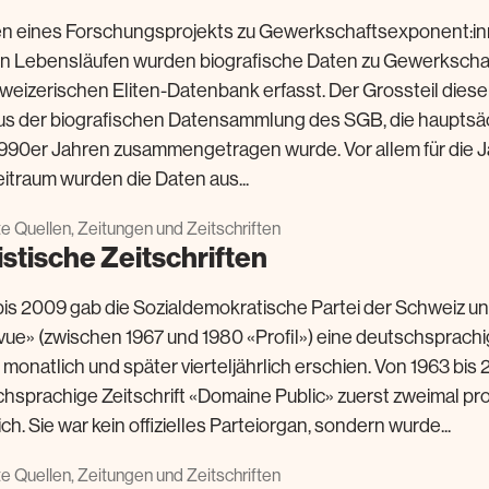
n eines Forschungsprojekts zu Gewerkschaftsexponent:in
en Lebensläufen wurden biografische Daten zu Gewerkschaf
hweizerischen Eliten-Datenbank erfasst. Der Grossteil diese
s der biografischen Datensammlung des SGB, die hauptsä
990er Jahren zusammengetragen wurde. Vor allem für die J
itraum wurden die Daten aus...
rte Quellen, Zeitungen und Zeitschriften
istische Zeitschriften
bis 2009 gab die Sozialdemokratische Partei der Schweiz 
ue» (zwischen 1967 und 1980 «Profil») eine deutschsprachig
 monatlich und später vierteljährlich erschien. Von 1963 bis 
chsprachige Zeitschrift «Domaine Public» zuerst zweimal pr
h. Sie war kein offizielles Parteiorgan, sondern wurde...
rte Quellen, Zeitungen und Zeitschriften