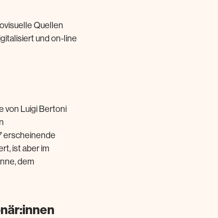
ovisuelle Quellen
italisiert und on-line
 von Luigi Bertoni
n
907 erscheinende
t, ist aber im
anne, dem
när:innen