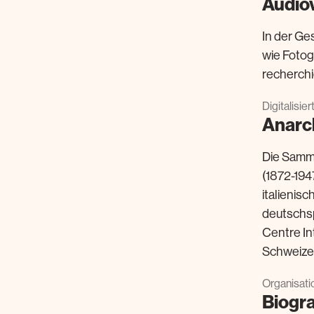
Audiov
In der Ge
wie Fotogr
recherchi
Digitalisie
Anarc
Die Samml
(1872-194
italienis
deutschspr
Centre In
Schweizeri
Organisati
Biogr