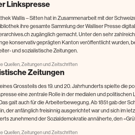
er Linkspresse
thek Wallis – Sitten hat in Zusammenarbeit mit der Schweiz
ibliothek ihre gesamte Sammlung der Walliser Presse digitali
archives.ch zugänglich gemacht. Unter den sehr zahlreichen
nge konservativ geprägten Kanton veröffentlicht wurden, b
iter- und sozialistische Zeitungen.
rte Quellen, Zeitungen und Zeitschriften
istische Zeitungen
ines Grossteils des 19. und 20. Jahrhunderts spielte die pol
resse eine zentrale Rolle in der medialen und politischen 
Das galt auch für die Arbeiterbewegung. Ab 1851 gab der S
in, der anfänglich freisinnig ausgerichtet war und sich im letz
rts zunehmend der Sozialdemokratie annäherte, den «Grütli
rte Quellen, Zeitungen und Zeitschriften