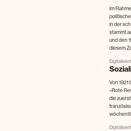
Im Rahme
politisch
in der sc
stammt au
und den 1
diesem Ze
Digitalisie
Sozial
Von 1921 
«Rote Rev
die zuerst
französis
wöchentlic
Digitalisie