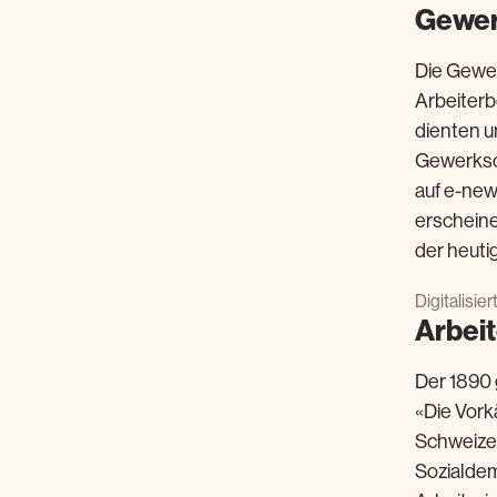
Gewer
Die Gewer
Arbeiter
dienten un
Gewerksch
auf e-new
erschein
der heuti
Digitalisie
Arbei
Der 1890 
«Die Vork
Schweizer
Sozialdem