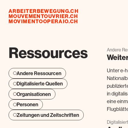
ARBEITERBEWEGUNG.CH
MOUVEMENTOUVRIER.CH
MOVIMENTOOPERAIO.CH
Ressources
Andere Res
Weiter
Unter e-h
Andere Ressourcen
Nationalb
Digitalisierte Quellen
publizier
in digita
Organisationen
eine einm
Personen
Flugblätte
Zeitungen und Zeitschriften
Digitalisie