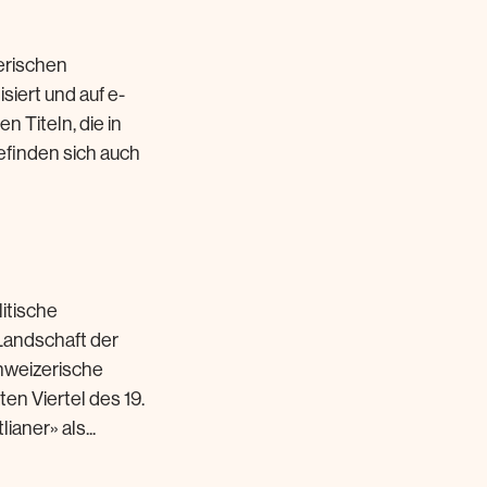
erischen
siert und auf e-
 Titeln, die in
efinden sich auch
itische
Landschaft der
chweizerische
ten Viertel des 19.
aner» als...