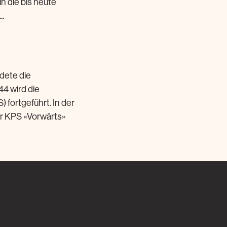
n die bis heute
.
dete die
44 wird die
 fortgeführt. In der
er KPS «Vorwärts»