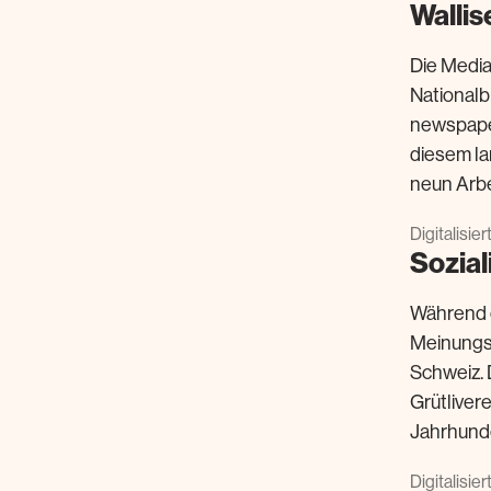
Wallis
Die Media
Nationalb
newspaper
diesem la
neun Arbe
Digitalisie
Sozial
Während e
Meinungsp
Schweiz. 
Grütlivere
Jahrhunde
Digitalisie