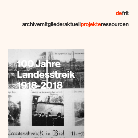
de
fr
it
archive
mitglieder
aktuell
projekte
ressourcen
100 Jahre
Landesstreik
1918-2018