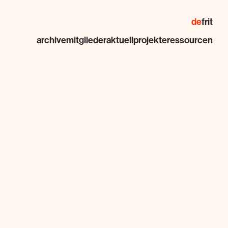
de
fr
it
archive
mitglieder
aktuell
projekte
ressourcen