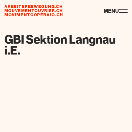
ARBEITERBEWEGUNG.CH
ressourcen
MENU
MOUVEMENTOUVRIER.CH
MOVIMENTOOPERAIO.CH
de
fr
it
GBI Sektion Langnau
i.E.