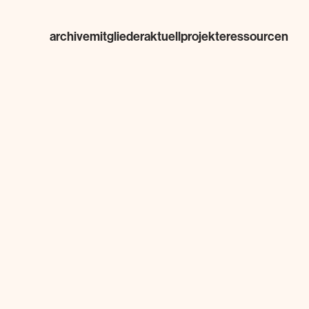
archive
mitglieder
aktuell
projekte
ressourcen