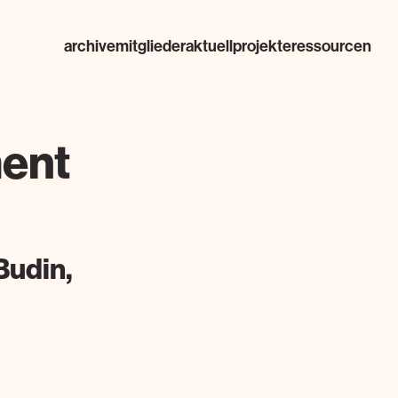
archive
mitglieder
aktuell
projekte
ressourcen
ment
 Budin,