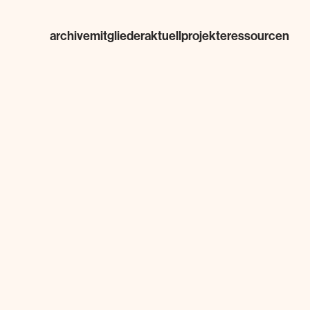
archive
mitglieder
aktuell
projekte
ressourcen