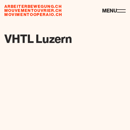
ARBEITERBEWEGUNG.CH
ressourcen
MENU
MOUVEMENTOUVRIER.CH
MOVIMENTOOPERAIO.CH
de
fr
it
VHTL Luzern