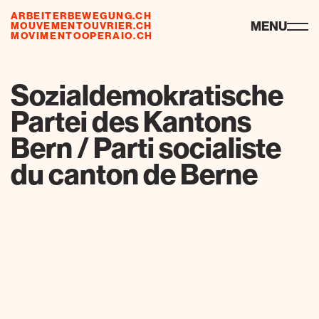
ARBEITERBEWEGUNG.CH
ressourcen
MENU
MOUVEMENTOUVRIER.CH
MOVIMENTOOPERAIO.CH
de
fr
it
Sozialdemokratische
Partei des Kantons
Bern / Parti socialiste
du canton de Berne