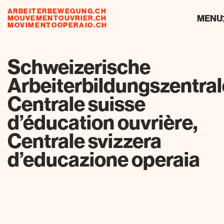
ARBEITERBEWEGUNG.CH
ressourcen
MENU
MOUVEMENTOUVRIER.CH
MOVIMENTOOPERAIO.CH
de
fr
it
Schweizerische
Arbeiterbildungszentral
Centrale suisse
d’éducation ouvrière,
Centrale svizzera
d’educazione operaia