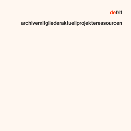
de
fr
it
archive
mitglieder
aktuell
projekte
ressourcen