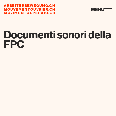
ARBEITERBEWEGUNG.CH
ressourcen
MENU
MOUVEMENTOUVRIER.CH
MOVIMENTOOPERAIO.CH
de
fr
it
Documenti sonori della
FPC