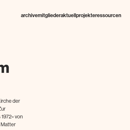
archive
mitglieder
aktuell
projekte
ressourcen
im
irche der
Zur
s 1972» von
 Matter